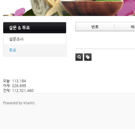
번호
제
설문 & 투표
설문조사
투표
검색
태그
오늘:
113,184
어제:
226,699
전체:
112,521,460
Powered by
knailnj
.