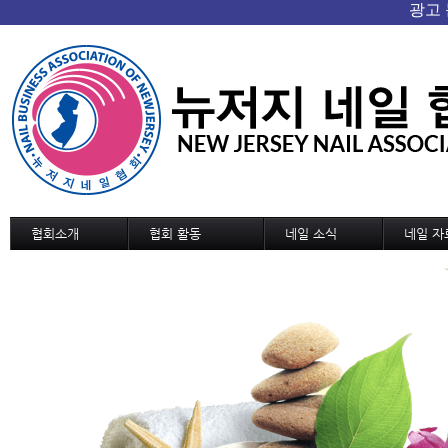
협회소개
협회 활동
네일 소식
네일 자
협회 개요/연혁
협회소식
네일 소식
기술교육
회장인사
협회일정
신기술과 신상품
디자인
조직도
교육 및 세미나 일정
네일 트랜드
디자인 
정관
국내외 소식
MSDS
역대회장단
협회가입 신청서
협회연락처