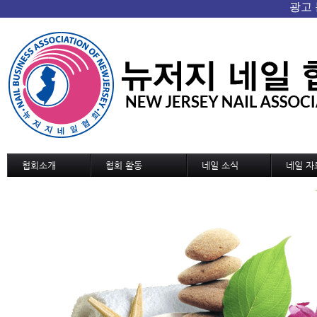
협회소개
협회 활동
네일 소식
네일 자
협회 개요/연혁
협회소식
네일 소식
기술교육
회장인사
협회일정
신기술과 신상품
디자인
조직도
교육 및 세미나 일정
네일 트랜드
디자인 
정관
국내외 소식
MSDS
역대회장단
협회가입 신청서
협회연락처