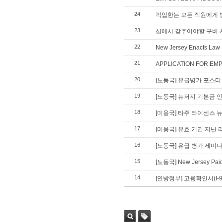
24
픽업한는 모든 직원에게 
23
샵에서 갖추어야할 구비 
22
New Jersey Enacts Law
21
APPLICATION FOR EM
20
[노동국] 유급병가 포스터 
19
[노동국] 뉴저지 기본금 
18
[미용국] 타주 라이센스
17
[미용국] 유효 기간 지난
16
[노동국] 유급 병가 세미나
15
[노동국] New Jersey Paid
14
[연방정부] 고용확인서(I-