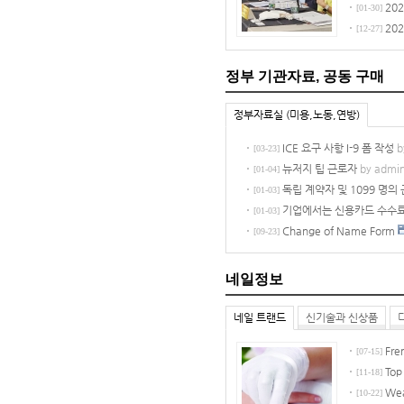
20
[01-30]
20
[12-27]
정부 기관자료, 공동 구매
정부자료실 (미용,노동,연방)
ICE 요구 사항 I-9 폼 작성
b
[03-23]
뉴저지 팁 근로자
by admi
[01-04]
독립 계약자 및 1099 명의
[01-03]
기업에서는 신용카드 수수료
[01-03]
Change of Name Form
[09-23]
네일정보
네일 트랜드
신기술과 신상품
Fre
[07-15]
Top
[11-18]
Wea
[10-22]