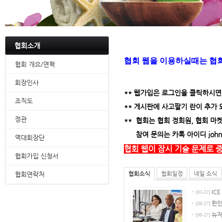
협회소개
협회 웹을 이용하실때는 협회
협회 개요/연혁
회장인사
** 웹가입은 로그인을 클릭하시
조직도
** 게시판에 사고팔기 란이 추가 
정관
** 협회는 협회 정회원, 협회 
참여 문의는 카톡 아이디 johnm
역대회장단
협회 웹이 잠시 기술 문제로 
협회가입 신청서
협회소식
협회일정
네일 소식
협회연락처
ICE
[03-22]
한인
[08-27]
뉴저
[08-27]