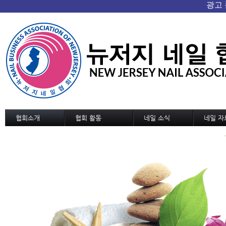
협회소개
협회 활동
네일 소식
네일 자
협회 개요/연혁
협회소식
네일 소식
기술교육
회장인사
협회일정
신기술과 신상품
디자인
조직도
교육 및 세미나 일정
네일 트랜드
디자인 
정관
국내외 소식
MSDS
역대회장단
협회가입 신청서
협회연락처