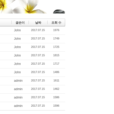
글쓴이
날짜
조회 수
John
2017.07.15
1976
John
2017.07.15
1749
John
2017.07.15
1725
John
2017.07.15
1815
John
2017.07.15
1717
John
2017.07.15
1486
admin
2017.07.15
1611
admin
2017.07.15
1462
admin
2017.07.15
1586
admin
2017.07.15
1596