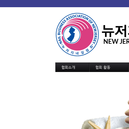
협회소개
협회 활동
협회 개요/연혁
협회소식
회장인사
협회일정
조직도
교육 및 세미나 일정
정관
역대회장단
협회가입 신청서
협회연락처