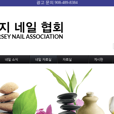
메뉴 건너뛰기
네일 소식
네일 자료실
자료실
게시판
네일 소식
기술교육
미용,노동 자료실
자유게시판
신기술과 신상품
디자인
샵 자료실
Gallery
네일 트랜드
디자인 동영상
구인구직
국내외 소식
MSDS
샵 매매